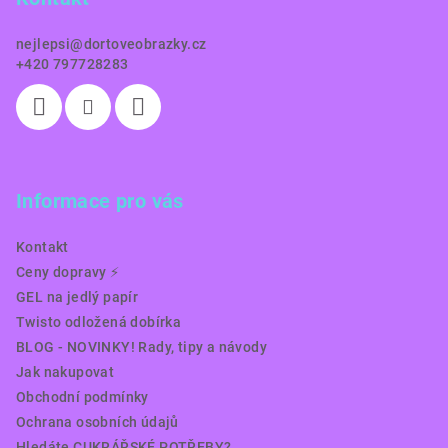
t
í
nejlepsi
@
dortoveobrazky.cz
+420 797728283
Informace pro vás
Kontakt
Ceny dopravy ⚡️
GEL na jedlý papír
Twisto odložená dobírka
BLOG - NOVINKY! Rady, tipy a návody
Jak nakupovat
Obchodní podmínky
Ochrana osobních údajů
Hledáte CUKRÁŘSKÉ POTŘEBY?