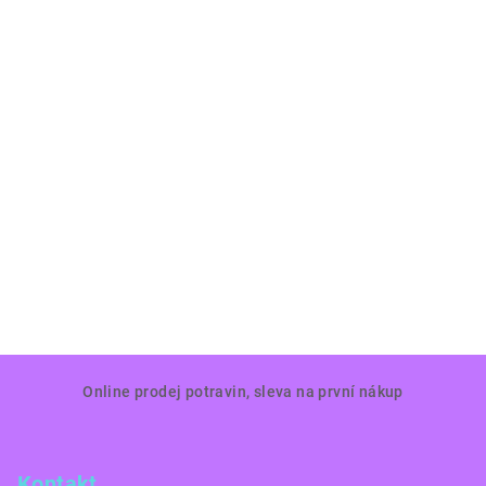
Z
Online prodej potravin, sleva na první nákup
á
p
a
Kontakt