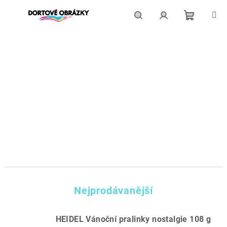
Přejít
na
obsah
Nákupní
Hledat
Přihlášení
košík
Nejprodávanější
HEIDEL Vánoční pralinky nostalgie 108 g