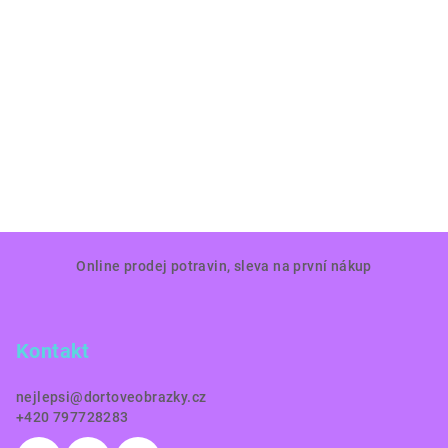
Z
Online prodej potravin, sleva na první nákup
á
p
a
Kontakt
t
í
nejlepsi
@
dortoveobrazky.cz
+420 797728283