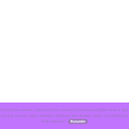
Používáme cookies, abychom Vám umožnili pohodlné prohlížení webu a díky
analýze provozu webu neustále zlepšovali jeho funkce, výkon a použitelnost.
Více informací
Rozumím