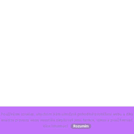
Používáme cookies, abychom Vám umožnili pohodlné prohlížení webu a díky
analýze provozu webu neustále zlepšovali jeho funkce, výkon a použitelnost.
Více informací
Rozumím