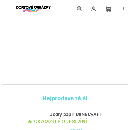
Přejít
na
obsah
Nákupní
Hledat
Přihlášení
košík
Nejprodávanější
Jedlý papír MINECRAFT
🔥 OKAMŽITÉ ODESLÁNÍ