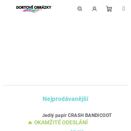
Přejít
na
obsah
Nákupní
Hledat
Přihlášení
košík
Nejprodávanější
Jedlý papír CRASH BANDICOOT
🔥 OKAMŽITÉ ODESLÁNÍ