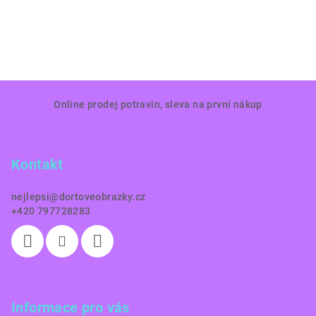
Z
Online prodej potravin, sleva na první nákup
á
p
a
Kontakt
t
í
nejlepsi
@
dortoveobrazky.cz
+420 797728283
Informace pro vás