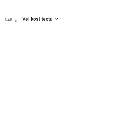
Přejít
na
obsah
Velikost textu
CZK