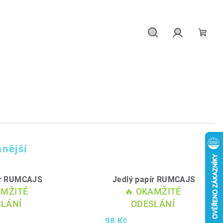
Hledat
Přihlášení
Náku
košík
nější
ír RUMCAJS
Jedlý papír RUMCAJS
AMŽITÉ
🔥 OKAMŽITÉ
LÁNÍ
ODESLÁNÍ
98 Kč