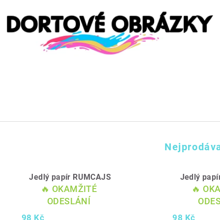
Nejprodáva
Jedlý papír RUMCAJS
Jedlý pap
🔥 OKAMŽITÉ
🔥 OK
ODESLÁNÍ
ODES
98 Kč
98 Kč