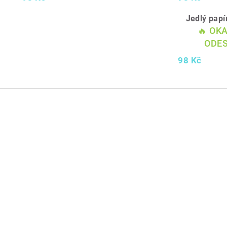
Jedlý pap
🔥 OK
ODES
98 Kč