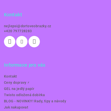
p
a
Kontakt
t
í
nejlepsi
@
dortoveobrazky.cz
+420 797728283
Informace pro vás
Kontakt
Ceny dopravy ⚡️
GEL na jedlý papír
Twisto odložená dobírka
BLOG - NOVINKY! Rady, tipy a návody
Jak nakupovat