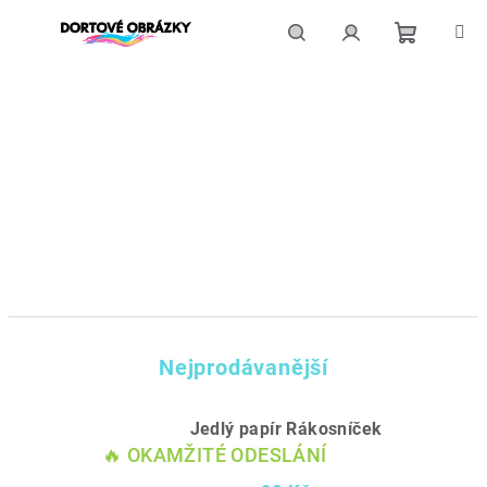
Přejít
na
obsah
Nákupní
Hledat
Přihlášení
košík
Nejprodávanější
Jedlý papír Rákosníček
🔥 OKAMŽITÉ ODESLÁNÍ