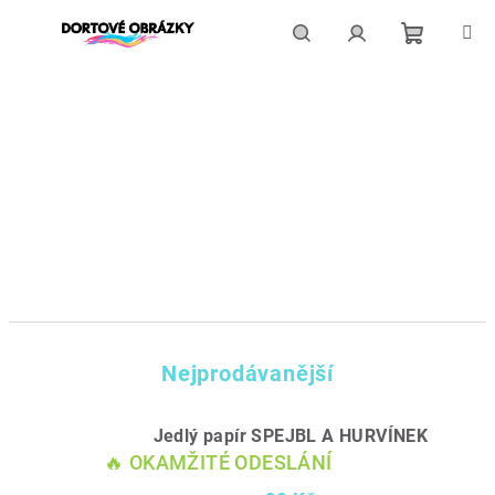
Přejít
na
obsah
Nákupní
Hledat
Přihlášení
košík
Nejprodávanější
Jedlý papír SPEJBL A HURVÍNEK
🔥 OKAMŽITÉ ODESLÁNÍ