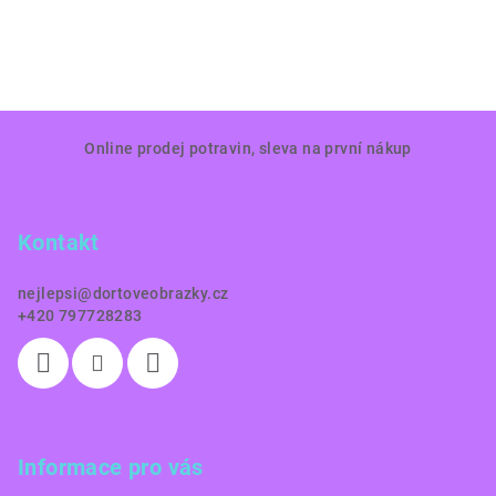
Z
Online prodej potravin, sleva na první nákup
á
p
a
Kontakt
t
í
nejlepsi
@
dortoveobrazky.cz
+420 797728283
Informace pro vás