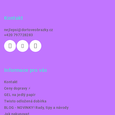
p
a
Kontakt
t
í
nejlepsi
@
dortoveobrazky.cz
+420 797728283
Informace pro vás
Kontakt
Ceny dopravy ⚡️
GEL na jedlý papír
Twisto odložená dobírka
BLOG - NOVINKY! Rady, tipy a návody
Jak nakupovat