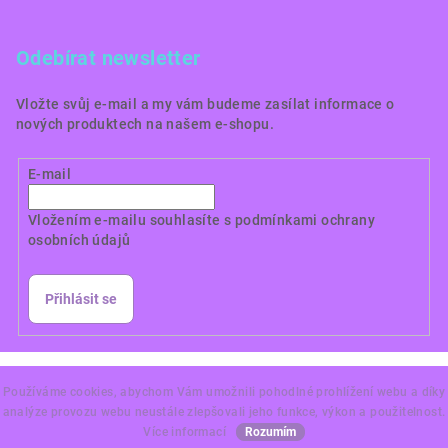
Odebírat newsletter
Vložte svůj e-mail a my vám budeme zasílat informace o
nových produktech na našem e-shopu.
E-mail
Vložením e-mailu souhlasíte s
podmínkami ochrany
osobních údajů
Přihlásit se
Copyright 2026
Dortové obrázky CZ
. Všechna práva
vyhrazena.
Používáme cookies, abychom Vám umožnili pohodlné prohlížení webu a díky
analýze provozu webu neustále zlepšovali jeho funkce, výkon a použitelnost.
Vytvořil Shoptet Premium
Více informací
Rozumím