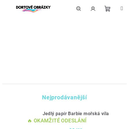
Přejít
na
obsah
Nákupní
Hledat
Přihlášení
košík
Nejprodávanější
Jedlý papír Barbie mořská víla
🔥 OKAMŽITÉ ODESLÁNÍ