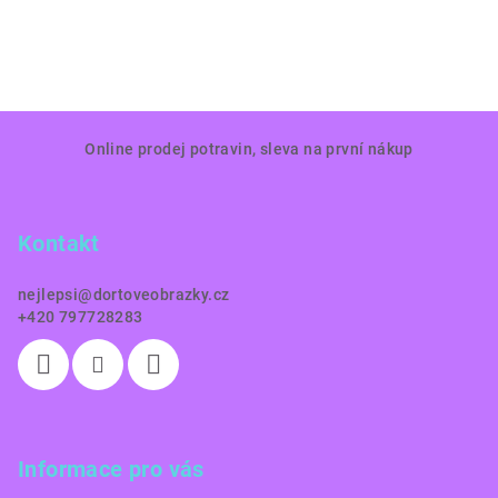
Z
Online prodej potravin, sleva na první nákup
á
p
a
Kontakt
t
í
nejlepsi
@
dortoveobrazky.cz
+420 797728283
Informace pro vás