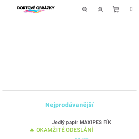
Přejít
na
obsah
Nákupní
Hledat
Přihlášení
košík
Nejprodávanější
Jedlý papír MAXIPES FÍK
🔥 OKAMŽITÉ ODESLÁNÍ