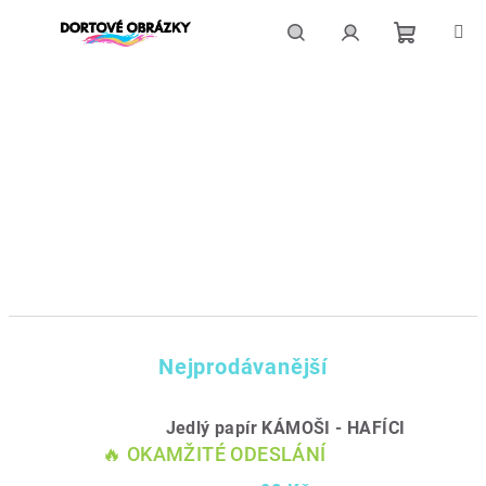
Přejít
na
obsah
Nákupní
Hledat
Přihlášení
košík
Nejprodávanější
Jedlý papír KÁMOŠI - HAFÍCI
🔥 OKAMŽITÉ ODESLÁNÍ