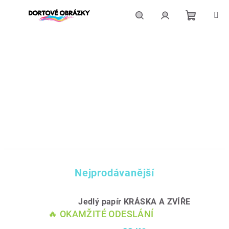
Přejít
na
obsah
Nákupní
Hledat
Přihlášení
košík
Nejprodávanější
Jedlý papír KRÁSKA A ZVÍŘE
🔥 OKAMŽITÉ ODESLÁNÍ