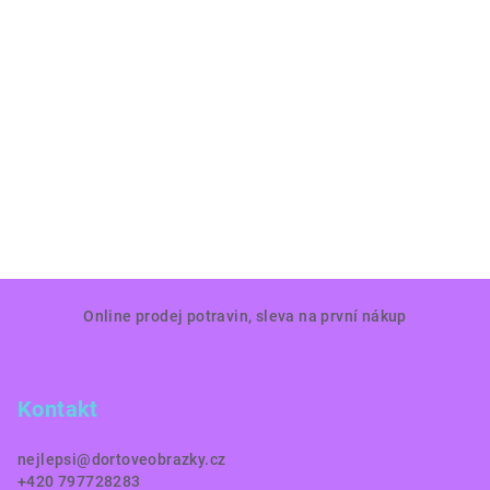
Z
Online prodej potravin, sleva na první nákup
á
p
a
Kontakt
t
í
nejlepsi
@
dortoveobrazky.cz
+420 797728283