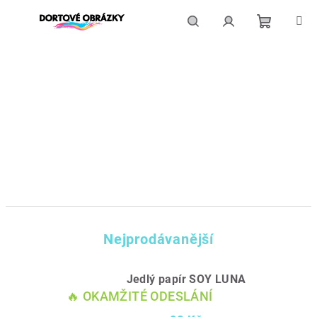
Přejít
na
obsah
Nákupní
Hledat
Přihlášení
košík
Nejprodávanější
Jedlý papír SOY LUNA
🔥 OKAMŽITÉ ODESLÁNÍ