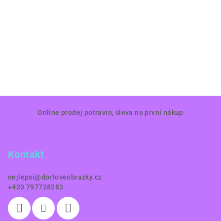
Z
Online prodej potravin, sleva na první nákup
á
p
a
Kontakt
t
í
nejlepsi
@
dortoveobrazky.cz
+420 797728283