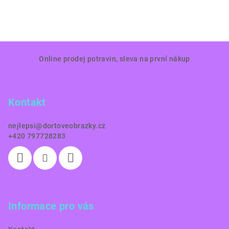
Z
Online prodej potravin, sleva na první nákup
á
p
a
Kontakt
t
í
nejlepsi
@
dortoveobrazky.cz
+420 797728283
Informace pro vás