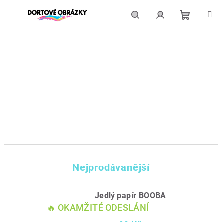
Přejít
na
obsah
Nákupní
Hledat
Přihlášení
košík
Nejprodávanější
Jedlý papír BOOBA
🔥 OKAMŽITÉ ODESLÁNÍ