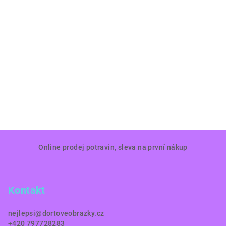
Z
Online prodej potravin, sleva na první nákup
á
p
a
Kontakt
t
í
nejlepsi
@
dortoveobrazky.cz
+420 797728283