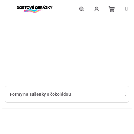
Přejít
na
obsah
Nákupní
Hledat
Přihlášení
košík
Formy na sušenky s čokoládou