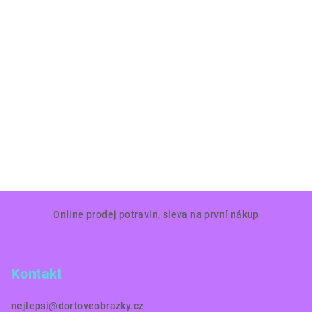
Z
Online prodej potravin, sleva na první nákup
á
p
a
Kontakt
t
í
nejlepsi
@
dortoveobrazky.cz