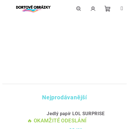
Přejít
na
obsah
Nákupní
Hledat
Přihlášení
košík
Nejprodávanější
Jedlý papír LOL SURPRISE
🔥 OKAMŽITÉ ODESLÁNÍ