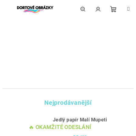
Přejít
na
obsah
Nákupní
Hledat
Přihlášení
košík
Nejprodávanější
Jedlý papír Malí Mupeti
🔥 OKAMŽITÉ ODESLÁNÍ