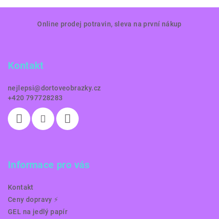
Z
Online prodej potravin, sleva na první nákup
á
p
a
Kontakt
t
í
nejlepsi
@
dortoveobrazky.cz
+420 797728283
Informace pro vás
Kontakt
Ceny dopravy ⚡️
GEL na jedlý papír