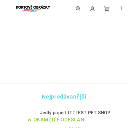
Přejít
na
obsah
Nákupní
Hledat
Přihlášení
košík
Nejprodávanější
Jedlý papír LITTLEST PET SHOP
🔥 OKAMŽITÉ ODESLÁNÍ