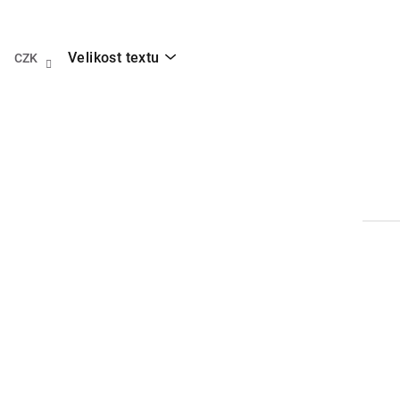
Přejít
na
obsah
Velikost textu
CZK