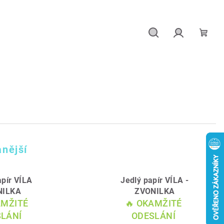
Hledat
Přihlášení
Náku
košík
nější
apír VÍLA
Jedlý papír VÍLA -
NILKA
ZVONILKA
AMŽITÉ
🔥 OKAMŽITÉ
LÁNÍ
ODESLÁNÍ