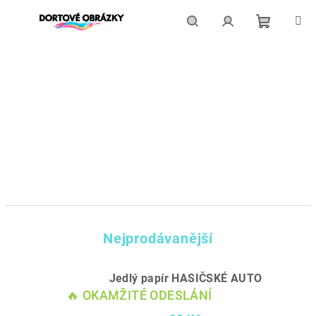
Přejít
na
obsah
Nákupní
Hledat
Přihlášení
košík
Nejprodávanější
Jedlý papír HASIČSKÉ AUTO
🔥 OKAMŽITÉ ODESLÁNÍ