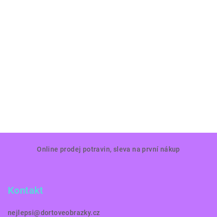
Z
Online prodej potravin, sleva na první nákup
á
p
a
Kontakt
t
í
nejlepsi
@
dortoveobrazky.cz