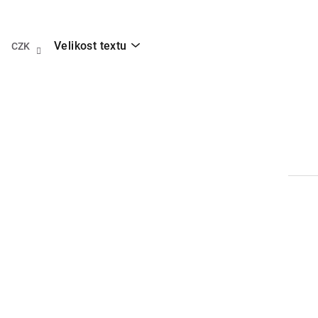
Přejít
na
obsah
Velikost textu
CZK