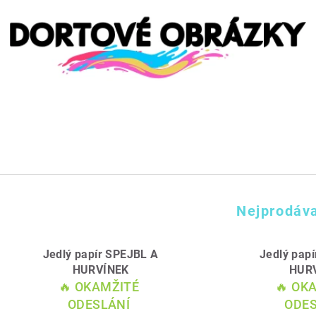
Nejprodáva
Jedlý papír SPEJBL A
Jedlý pap
HURVÍNEK
HUR
🔥 OKAMŽITÉ
🔥 OK
ODESLÁNÍ
ODES