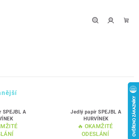
Hledat
Přihlášení
Náku
košík
nější
ír SPEJBL A
Jedlý papír SPEJBL A
VÍNEK
HURVÍNEK
AMŽITÉ
🔥 OKAMŽITÉ
LÁNÍ
ODESLÁNÍ