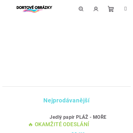
Přejít
na
obsah
Nákupní
Hledat
Přihlášení
košík
Nejprodávanější
Jedlý papír PLÁŽ - MOŘE
🔥 OKAMŽITÉ ODESLÁNÍ