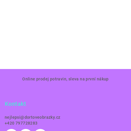
Z
Online prodej potravin, sleva na první nákup
á
p
a
Kontakt
t
í
nejlepsi
@
dortoveobrazky.cz
+420 797728283