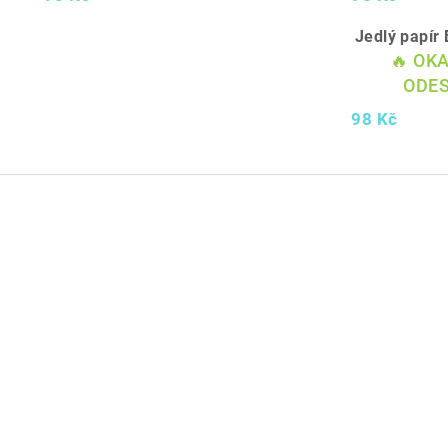
Jedlý papí
🔥 OK
ODES
98 Kč