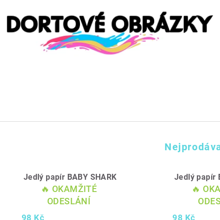
Nejprodáva
Jedlý papír BABY SHARK
Jedlý papí
🔥 OKAMŽITÉ
🔥 OK
ODESLÁNÍ
ODES
98 Kč
98 Kč