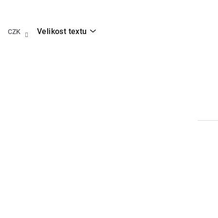
Přejít
na
obsah
Velikost textu
CZK