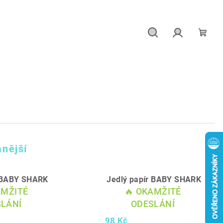
Hledat
Přihlášení
Náku
košík
nější
r BABY SHARK
Jedlý papír BABY SHARK
AMŽITÉ
🔥 OKAMŽITÉ
LÁNÍ
ODESLÁNÍ
98 Kč