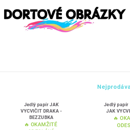
Nejprodáva
Jedlý papír JAK
Jedlý papí
VYCVIČIT DRAKA -
JAK VYCV
BEZZUBKA
🔥 OK
🔥 OKAMŽITÉ
ODES