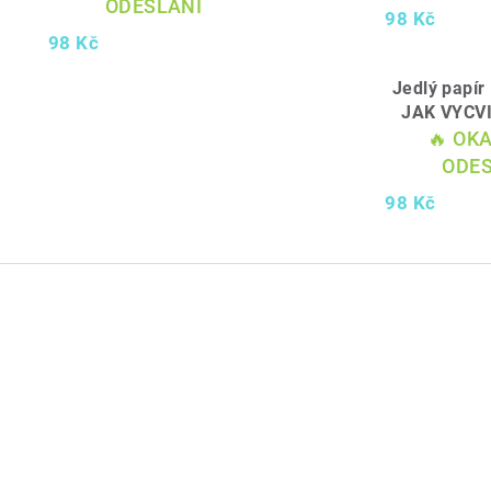
ODESLÁNÍ
98 Kč
98 Kč
Jedlý papí
JAK VYCV
🔥 OK
ODES
98 Kč