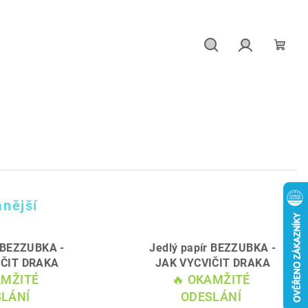
Hledat
Přihlášení
Náku
košík
nější
r BEZZUBKA -
Jedlý papír BEZZUBKA -
IČIT DRAKA
JAK VYCVIČIT DRAKA
AMŽITÉ
🔥 OKAMŽITÉ
LÁNÍ
ODESLÁNÍ