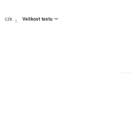
Přejít
na
obsah
Velikost textu
CZK