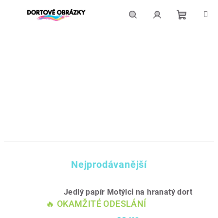
Přejít
na
obsah
Nákupní
Hledat
Přihlášení
košík
Nejprodávanější
Jedlý papír Motýlci na hranatý dort
🔥 OKAMŽITÉ ODESLÁNÍ