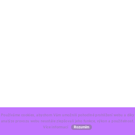
Používáme cookies, abychom Vám umožnili pohodlné prohlížení webu a díky
analýze provozu webu neustále zlepšovali jeho funkce, výkon a použitelnost.
Více informací
Rozumím