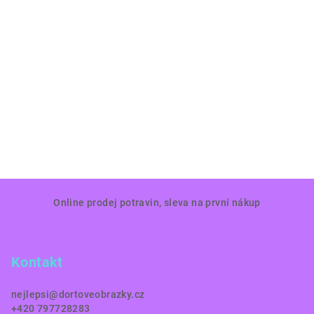
Z
Online prodej potravin, sleva na první nákup
á
p
a
Kontakt
t
í
nejlepsi
@
dortoveobrazky.cz
+420 797728283