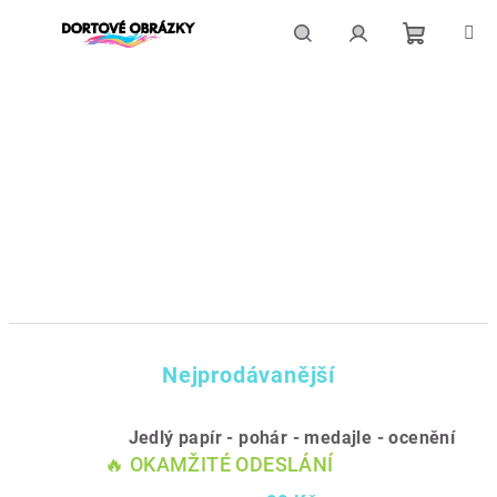
Přejít
na
obsah
Nákupní
Hledat
Přihlášení
košík
Nejprodávanější
Jedlý papír - pohár - medajle - ocenění
🔥 OKAMŽITÉ ODESLÁNÍ