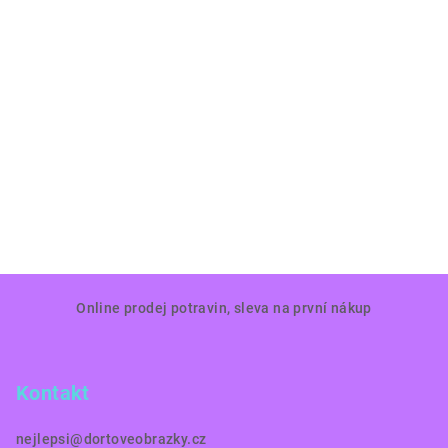
Z
Online prodej potravin, sleva na první nákup
á
p
a
Kontakt
t
í
nejlepsi
@
dortoveobrazky.cz