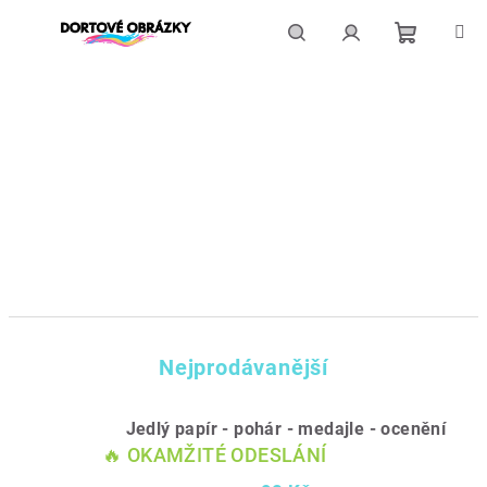
Přejít
na
obsah
Nákupní
Hledat
Přihlášení
košík
Nejprodávanější
Jedlý papír - pohár - medajle - ocenění
🔥 OKAMŽITÉ ODESLÁNÍ