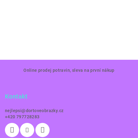
Z
Online prodej potravin, sleva na první nákup
á
p
a
Kontakt
t
í
nejlepsi
@
dortoveobrazky.cz
+420 797728283