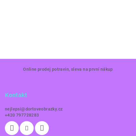
Z
Online prodej potravin, sleva na první nákup
á
p
a
Kontakt
t
í
nejlepsi
@
dortoveobrazky.cz
+420 797728283