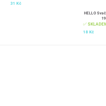
31 Kč
HELLO Svač
19
✅ SKLADE
18 Kč