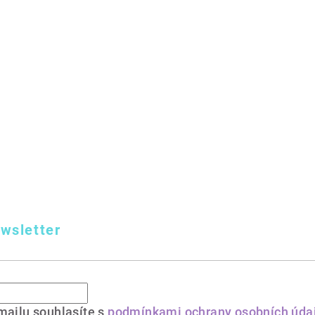
wsletter
mailu souhlasíte s
podmínkami ochrany osobních úda