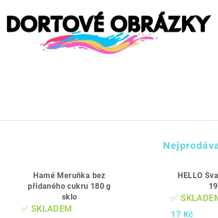
Nejprodáva
Hamé Meruňka bez
HELLO Sva
přidaného cukru 180 g
19
sklo
✅ SKLADE
✅ SKLADEM
17 Kč