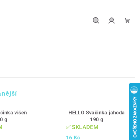
Hledat
Přihlášení
Náku
košík
nější
činka višeň
HELLO Svačinka jahoda
0 g
190 g
M
✅ SKLADEM
16 Kč