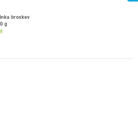
inka broskev
0 g
M