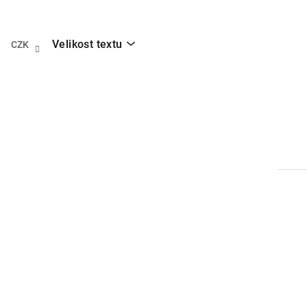
Přejít
na
obsah
Velikost textu
CZK