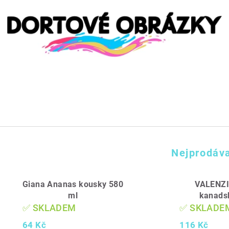
Nejprodáva
Giana Ananas kousky 580
VALENZI
ml
kanads
✅ SKLADEM
✅ SKLADE
64 Kč
116 Kč