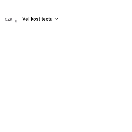
Přejít
na
obsah
Velikost textu
CZK