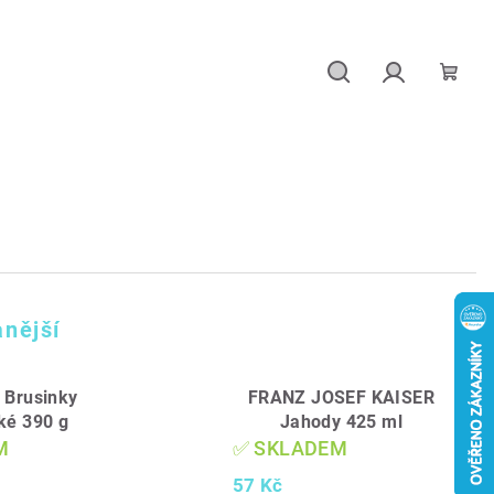
Hledat
Přihlášení
Náku
košík
nější
 Brusinky
FRANZ JOSEF KAISER
ké 390 g
Jahody 425 ml
M
✅ SKLADEM
57 Kč