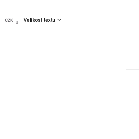
Přejít
na
obsah
Velikost textu
CZK