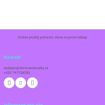
Z
Online prodej potravin, sleva na první nákup
á
p
a
Kontakt
t
í
nejlepsi
@
dortoveobrazky.cz
+420 797728283
Informace pro vás