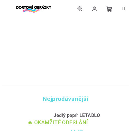
Přejít
na
obsah
Nákupní
Hledat
Přihlášení
košík
Nejprodávanější
Jedlý papír LETADLO
🔥 OKAMŽITÉ ODESLÁNÍ