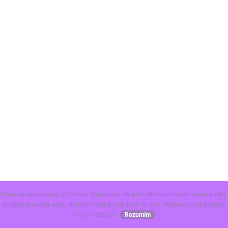
Používáme cookies, abychom Vám umožnili pohodlné prohlížení webu a díky
analýze provozu webu neustále zlepšovali jeho funkce, výkon a použitelnost.
Více informací
Rozumím