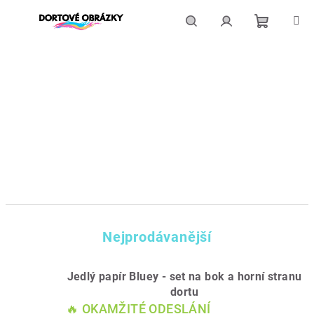
Přejít
na
obsah
Nákupní
Hledat
Přihlášení
košík
Nejprodávanější
Jedlý papír Bluey - set na bok a horní stranu
dortu
🔥 OKAMŽITÉ ODESLÁNÍ