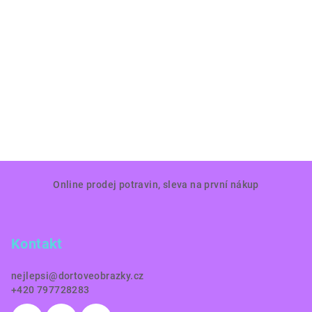
Z
Online prodej potravin, sleva na první nákup
á
p
a
Kontakt
t
í
nejlepsi
@
dortoveobrazky.cz
+420 797728283