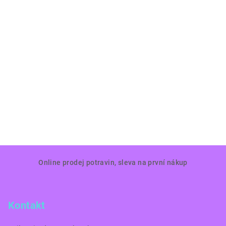
Z
Online prodej potravin, sleva na první nákup
á
p
a
Kontakt
t
í