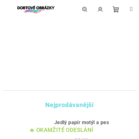
Přejít
na
obsah
Nákupní
Hledat
Přihlášení
košík
Nejprodávanější
Jedlý papír motýl a pes
🔥 OKAMŽITÉ ODESLÁNÍ