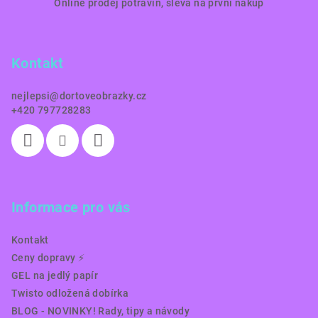
Online prodej potravin, sleva na první nákup
á
p
a
Kontakt
t
í
nejlepsi
@
dortoveobrazky.cz
+420 797728283
Informace pro vás
Kontakt
Ceny dopravy ⚡️
GEL na jedlý papír
Twisto odložená dobírka
BLOG - NOVINKY! Rady, tipy a návody