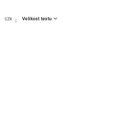
Přejít
na
obsah
Velikost textu
CZK