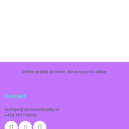
Z
Online prodej potravin, sleva na první nákup
á
p
a
Kontakt
t
í
nejlepsi
@
dortoveobrazky.cz
+420 797728283