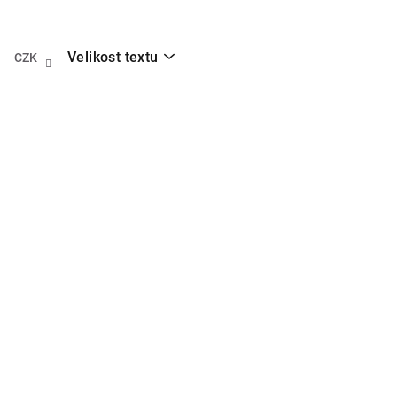
Přejít
na
obsah
Velikost textu
CZK