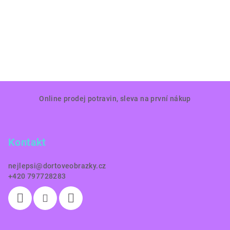
Z
Online prodej potravin, sleva na první nákup
á
p
a
Kontakt
t
í
nejlepsi
@
dortoveobrazky.cz
+420 797728283