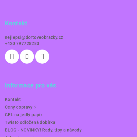
p
a
Kontakt
t
í
nejlepsi
@
dortoveobrazky.cz
+420 797728283
Informace pro vás
Kontakt
Ceny dopravy ⚡️
GEL na jedlý papír
Twisto odložená dobírka
BLOG - NOVINKY! Rady, tipy a návody