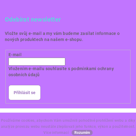
Odebírat newsletter
Vložte svůj e-mail a my vám budeme zasílat informace o
nových produktech na našem e-shopu.
E-mail
Vložením e-mailu souhlasíte s
podmínkami ochrany
osobních údajů
Přihlásit se
Copyright 2026
Dortové obrázky CZ
. Všechna práva
vyhrazena.
Používáme cookies, abychom Vám umožnili pohodlné prohlížení webu a díky
analýze provozu webu neustále zlepšovali jeho funkce, výkon a použitelnost.
Vytvořil Shoptet Premium
Více informací
Rozumím