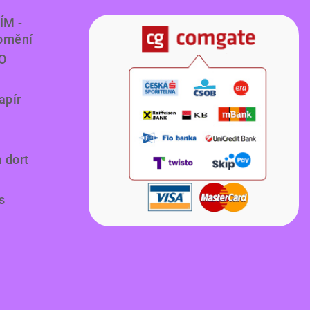
ÍM -
ornění
O
apír
a dort
s