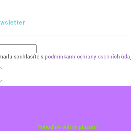
wsletter
mailu souhlasíte s
podmínkami ochrany osobních úda
Pohodlné online placení