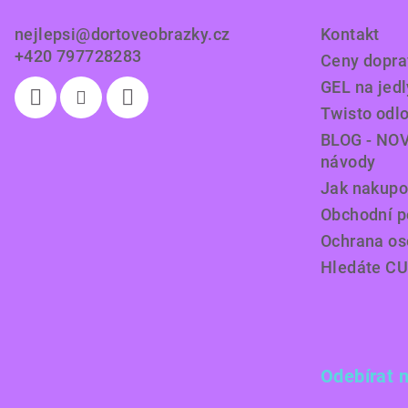
t
nejlepsi
@
dortoveobrazky.cz
Kontakt
í
+420 797728283
Ceny doprav
GEL na jedl
Twisto odl
BLOG - NOV
návody
Jak nakupo
Obchodní 
Ochrana os
Hledáte C
Odebírat 