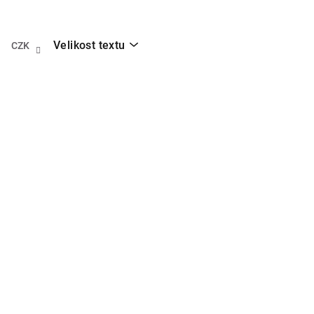
Přejít
na
obsah
Velikost textu
CZK