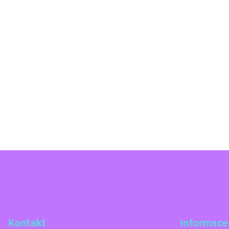
Z
á
p
a
Kontakt
Informace