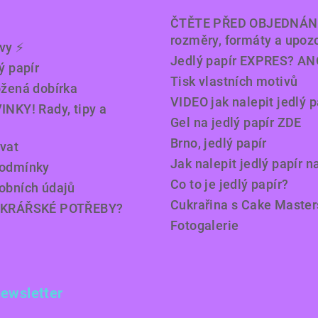
ČTĚTE PŘED OBJEDNÁN
rozměry, formáty a upoz
y ⚡️
Jedlý papír EXPRES? AN
ý papír
Tisk vlastních motivů
ožená dobírka
VIDEO jak nalepit jedlý p
INKY! Rady, tipy a
Gel na jedlý papír ZDE
Brno, jedlý papír
vat
Jak nalepit jedlý papír n
podmínky
Co to je jedlý papír?
obních údajů
Cukrařina s Cake Master
UKRÁŘSKÉ POTŘEBY?
Fotogalerie
newsletter