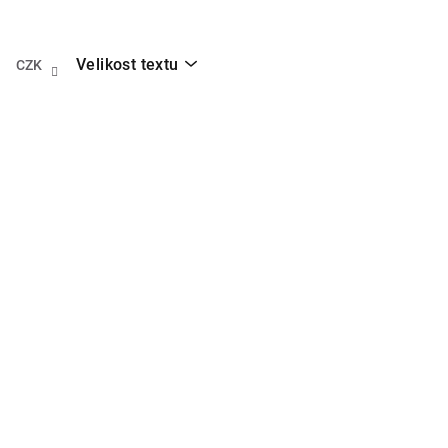
Přejít
na
obsah
Velikost textu
CZK