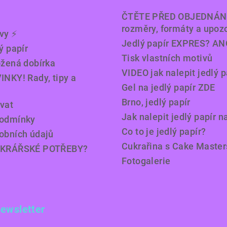
ČTĚTE PŘED OBJEDNÁN
rozměry, formáty a upoz
y ⚡️
Jedlý papír EXPRES? AN
ý papír
Tisk vlastních motivů
ožená dobírka
VIDEO jak nalepit jedlý p
INKY! Rady, tipy a
Gel na jedlý papír ZDE
Brno, jedlý papír
vat
Jak nalepit jedlý papír n
podmínky
Co to je jedlý papír?
obních údajů
Cukrařina s Cake Master
UKRÁŘSKÉ POTŘEBY?
Fotogalerie
newsletter