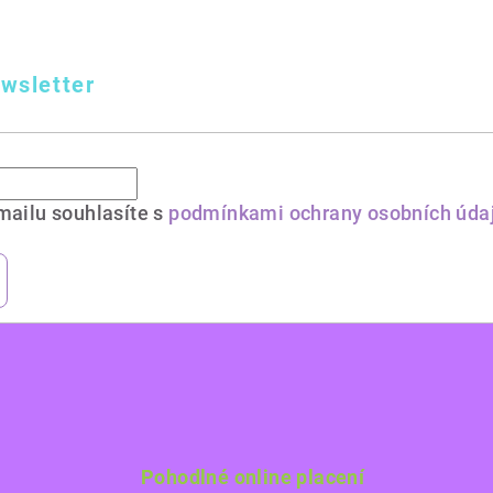
wsletter
mailu souhlasíte s
podmínkami ochrany osobních úda
Pohodlné online placení