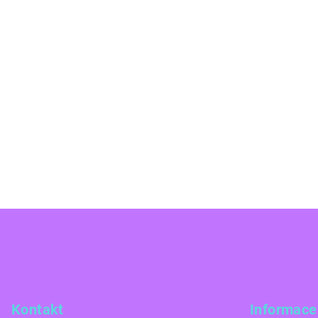
Z
á
p
a
Kontakt
Informace