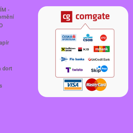
ÍM -
ornění
O
apír
a dort
s