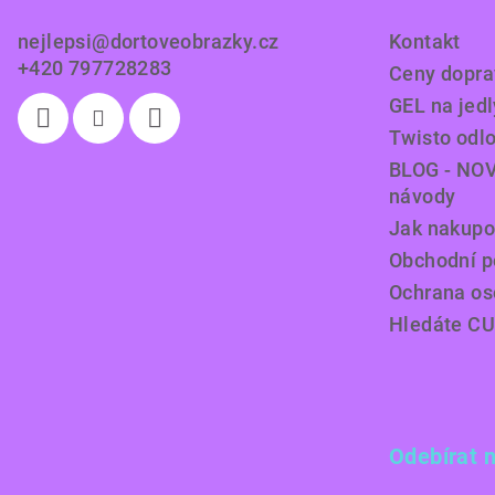
t
nejlepsi
@
dortoveobrazky.cz
Kontakt
í
+420 797728283
Ceny doprav
GEL na jedl
Twisto odl
BLOG - NOV
návody
Jak nakupo
Obchodní 
Ochrana os
Hledáte C
Odebírat 