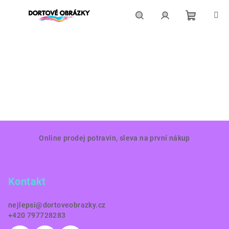
Přejít
na
obsah
Nákupní
Hledat
Přihlášení
košík
Z
Online prodej potravin, sleva na první nákup
á
p
a
Kontakt
t
í
nejlepsi
@
dortoveobrazky.cz
+420 797728283