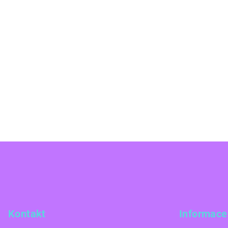
Z
á
p
a
Kontakt
Informace