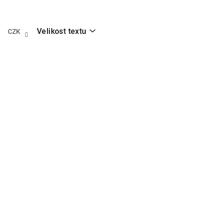
Přejít
na
obsah
Velikost textu
CZK