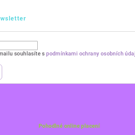
wsletter
mailu souhlasíte s
podmínkami ochrany osobních úda
Pohodlné online placení