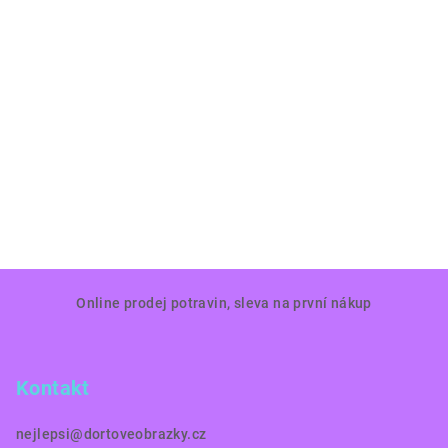
Z
Online prodej potravin, sleva na první nákup
á
p
a
Kontakt
t
í
nejlepsi
@
dortoveobrazky.cz