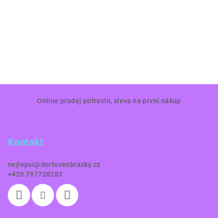
Z
Online prodej potravin, sleva na první nákup
á
p
a
Kontakt
t
í
nejlepsi
@
dortoveobrazky.cz
+420 797728283