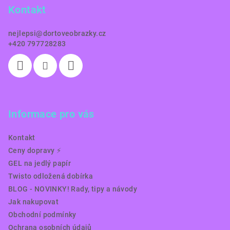
Kontakt
t
í
nejlepsi
@
dortoveobrazky.cz
+420 797728283
Informace pro vás
Kontakt
Ceny dopravy ⚡️
GEL na jedlý papír
Twisto odložená dobírka
BLOG - NOVINKY! Rady, tipy a návody
Jak nakupovat
Obchodní podmínky
Ochrana osobních údajů